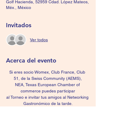
Golf Hacienda, 52959 Cdad. López Mateos,
Méx., México
Invitados
Ver todos
Acerca del evento
Si eres socio Womex, Club France, Club 
51, de la Swiss Community (AEMS),
NEA, Texas European Chamber of 
commerce puedes participar
al Torneo e invitar tus amigos al Networking 
Gastronómico de la tarde.
El concepto incluye el torneo, la Expo 
Golf&Spa con +20 expositores,
el cóctel de bienvenida o cerveza, la 